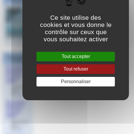
Sud Est
Ce site utilise des
cookies et vous donne le
contrôle sur ceux que
vous souhaitez activer
Tout accepter
Dans la même
rubrique
Résultats
Tout refuser
Natation
Course
Personnaliser
2025
le 3 février
2025
par
Jeff
Résultats
Natation
Course
2024
le 21 janvier
2024
par
Jeff