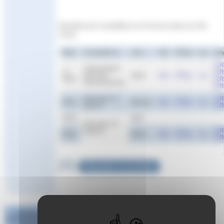
Résultats des Compétitions en Provence Alpes et Côte
d’Azur
Date
Compétitions
Lieu
Pdf
FFNex
csv
Jur
J1R
Chpts Region
17-
J1R
Sud 25m
Istres
Res
FFNex
csv
18/12
J2R
Juniors/Seniors
J2R
Interclubs TC
J1R
20/11
Monaco
Res
FFNex
csv
poule A
J1R
19/11
Nice
Interclubs TC
J1R
poule B
19/11
Istres
Res
FFNex
csv
J1R
Répondre à cet article
Challenge
National #1 Poule