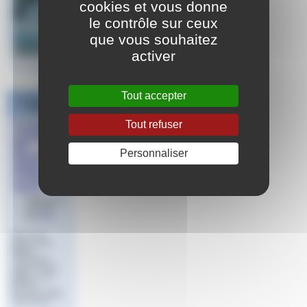
cookies et vous donne
le contrôle sur ceux
que vous souhaitez
activer
Tout accepter
Les derniers
articles
Tout refuser
Formation
Continue
BF
Personnaliser
Educateur
Nagez
Forme
Santé
Publié le 22
mai 2023
par
Aude
Vous avez
obtenu votre
diplôme
« Éducateur
Nagez Forme
Santé » avec
l’ERFAN
Provence Alpes
Côte d’Azur.