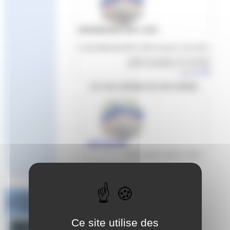
REFERENTIELS BF1 A BF3
Livret référentiel BF1 à BF3 version 2 mai 2021
Article mis en ligne le
22 mai 2023
dernière modification le 4 mai 2023
par
Aude
Les sous-rubriques de cette rubrique
ARCHIVES
Cette rubrique contient 1 article
Challenge
National #1 Poule
Sud Est
Ce site utilise des