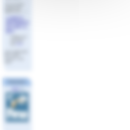
Une formation
continue du
diplôme BF (…)
LIVRETS
REFERENTI
ELS BF1 A
BF3
Publié le 22
mai 2023
par
Aude
Livret référentiel
BF1 à BF3
version 2 mai
2021
FINA
Partenaires
Ligue
Européenne
de Natation