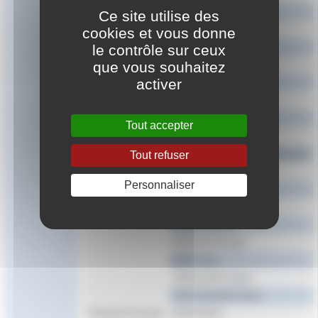
CABOT Veronique
Ce site utilise des
CHATEIGNER Alain
cookies et vous donne
le contrôle sur ceux
CHILINI Philippe
que vous souhaitez
COURTIN Richard
activer
COUTANT Dominique
CRISCUOLO Laurence
Membre
GAUTIER Jean-Marc
Tout accepter
GAY Gérard
GUTNECHT-COLOMBANI Sylviane
Tout refuser
HAZARD Jean-Etienne
Personnaliser
LEFERT Erick
LESPARRE Gilles
LOISEL Dolorès
PAPAZIAN Richard
PRIET Alain
TRANCHANT Xavier
TREUTENAERE Régis
Président honoraire
GALDI Albert