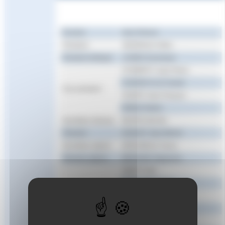
Fonction
Nom Prénom
Président
SEZIONALE Gilles
Président délégué
LAGIER Dominique
CHABERTY Jean-Pierre
COUDEVYLLE Claude
Vice président
GUINOT Jean-François
PEREZ Patrick
Secrétaire Général
BOURD Michèle
Trésorier
DAGUET Jean-Michel
Secrétaire adjoint
DROUINEAU Fanny
Trésorier adjoint
BERNARD Stephanie
ABERT Alain
ANSELME Isabelle
BILLIET Marie-Pascale
BONELLI Catherine
BRUNELLI Florence