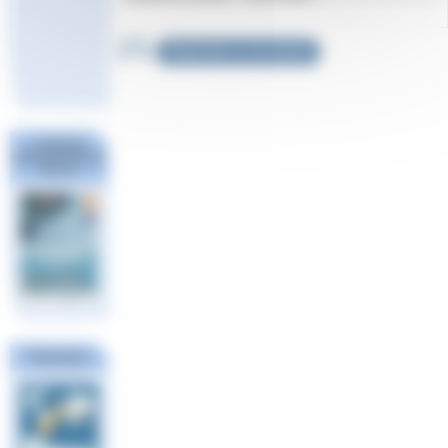
Répondre à cet article
Challenge
National #1 Poule
Sud Est
FINA
Partenaires
Ligue
Européenne
de Natation