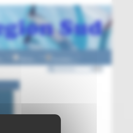
n
Officiels
Formations
▼
▼
▼