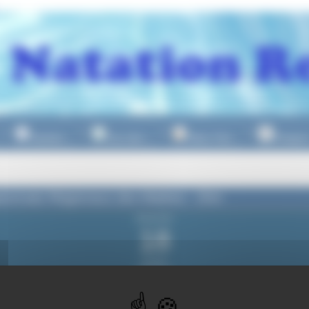
Natation
Eau Libre
Water Polo
Plongeo
▼
▼
▼
onnats Régionaux des Maitres - 25m
dimanche
18
janvier
2026