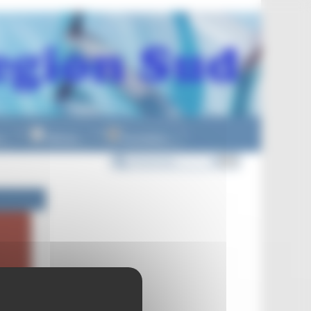
n
Officiels
Formations
▼
▼
▼