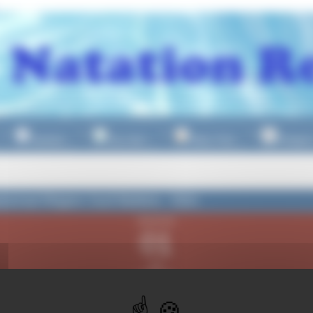
Natation
Eau Libre
Water Polo
Plongeo
▼
▼
▼
onnat Région Sud Maitres - 50m
dimanche
01
juin
2025
 19h00