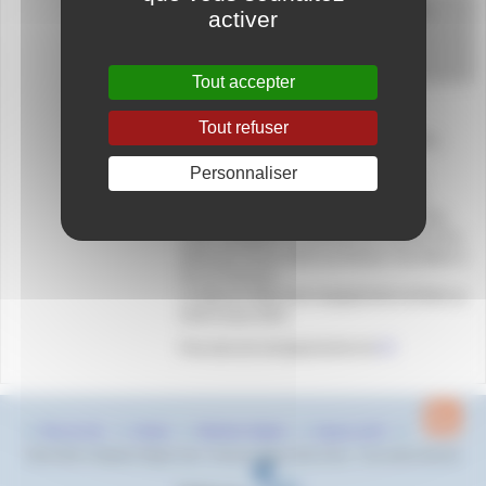
Piscine Yves Blanc à Aix en Provence
activer
Piscine Yves Blanc,
26 Av. des Écoles Militaires,
13100 Aix-en-Provence
Tout accepter
Tout refuser
Cette 2ème Web Confrontation Benjamines,
support aux Championnats Régionaux
Personnaliser
Benjamins 50m, est la première étape de
qualification aux championnats de France
Benjamins qui auront lieu en décembre 2024.
Cette compétition se déroulera les samedi 29 et
dimanche 30 juin 2024 à la Piscine Yves Blanc à
Aix en Provence.
La date de clôture des engagements est fixée au
lundi 24 juin 2024
Pour plus de renseignements rdv
ICI
Plan du site
Contact
Mentions légales
Espace privé
2022-2024 © Natation Region Sud - Provence Alpes Côte d’Azur - Tous droits réservés