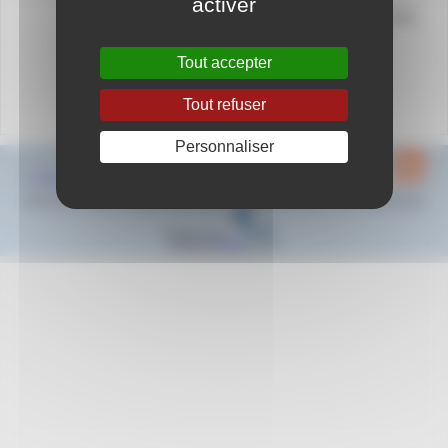
activer
Match de National 3 : Journée 13 - Toulon WP -
AS Monaco
Arbitres prévus : P Filoni & R Burle
Tout accepter
Heure et lieu à déterminer
Calendrier N3
ICI
Tout refuser
Personnaliser
Plan du site
Contact
Mentions légales
Espace privé
2022-2024 © Natation Region Sud - Provence Alpes Côte d’Azur - Tous droits réservés
Réalisé sous
Habillage
ESCAL
5.5.22