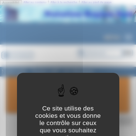
Panneau de gestion des cookies
|
|
Aller au contenu
Aller à la recherche
Aller au pied de page
Accessibilité
MENU
Se connecter
National3 - Toulon WP- AS Monaco
dimanche
07
avril
2024
Ce site utilise des
cookies et vous donne
le contrôle sur ceux
A déterminer
que vous souhaitez