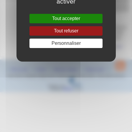
activer
1 rue des Félibres
13800 Istres
Tout accepter
Le Championnat Région Sud d’automne 25m se
Tout refuser
déroulera à Istres du 16 au 17 décembre 2023.
Cette compétition est ouverte au 2010 et plus.
Personnaliser
Informations sur Championnat Région Sud
ICi
Plan du site
Contact
Mentions légales
Espace privé
2022-2023 © Natation Region Sud - Provence Alpes Côte d’Azur - Tous droits réservés
Réalisé sous
Habillage
ESCAL
5.5.22