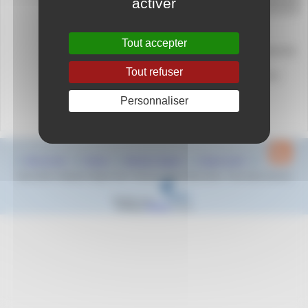
activer
84000 AVIGNON
Tout accepter
Les Championnats Région Sud Avenirs aura lieu
à Avignon le dimanche 18 juin.
Tout refuser
La date limite des engagements est fixée au
lundi 12 juin 2023
Personnaliser
Information sur la compétition
ICI
Plan du site
Contact
Mentions légales
Espace privé
2022-2023 © Natation Region Sud - Provence Alpes Côte d’Azur - Tous droits réservés
Réalisé sous
Habillage
ESCAL
5.5.22