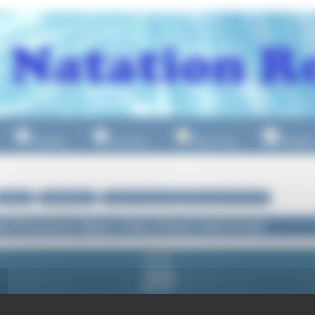
Natation
Eau Libre
Water Polo
Plongeo
▼
▼
▼
Natation
Manifestations
Trophée Provence Alpes Côte d’Azur U10 & U11
e Provence Alpes Côte d’Azur U10 & U11
samedi
20
juin