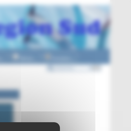
n
Officiels
Formations
▼
▼
▼