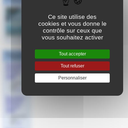
Sud Est
Ce site utilise des
cookies et vous donne le
contrôle sur ceux que
vous souhaitez activer
Tout accepter
Dans la même
rubrique
Résultats
Tout refuser
Natation
Course
Personnaliser
2025
le 3 février
2025
par
Jeff
Résultats
Natation
Course
2024
le 21 janvier
2024
par
Jeff