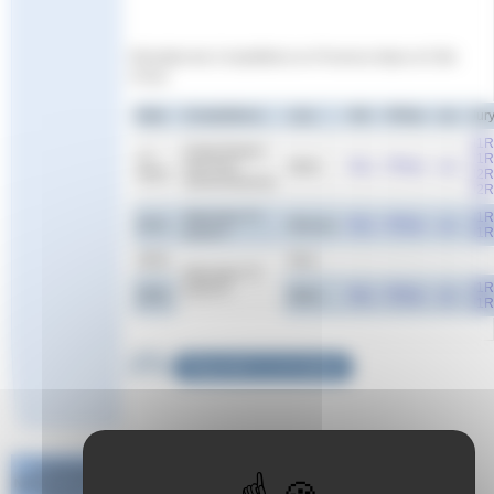
Résultats des Compétitions en Provence Alpes et Côte
d’Azur
Date
Compétitions
Lieu
Pdf
FFNex
csv
Jur
J1R
Chpts Region
17-
J1R
Sud 25m
Istres
Res
FFNex
csv
18/12
J2R
Juniors/Seniors
J2R
Interclubs TC
J1R
20/11
Monaco
Res
FFNex
csv
poule A
J1R
19/11
Nice
Interclubs TC
J1R
poule B
19/11
Istres
Res
FFNex
csv
J1R
Répondre à cet article
Challenge
National #1 Poule