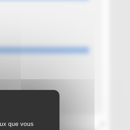
ceux que vous