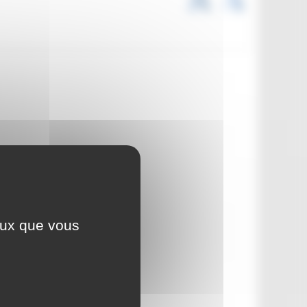
ceux que vous