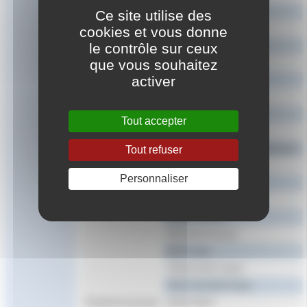
CABOT Veronique
Ce site utilise des
CHATEIGNER Alain
cookies et vous donne
le contrôle sur ceux
CHILINI Philippe
que vous souhaitez
COURTIN Richard
activer
COUTANT Dominique
CRISCUOLO Laurence
Membre
GAUTIER Jean-Marc
Tout accepter
GAY Gérard
GUTNECHT-COLOMBANI Sylviane
Tout refuser
HAZARD Jean-Etienne
Personnaliser
LEFERT Erick
LESPARRE Gilles
LOISEL Dolorès
PAPAZIAN Richard
PRIET Alain
TRANCHANT Xavier
TREUTENAERE Régis
Président honoraire
GALDI Albert