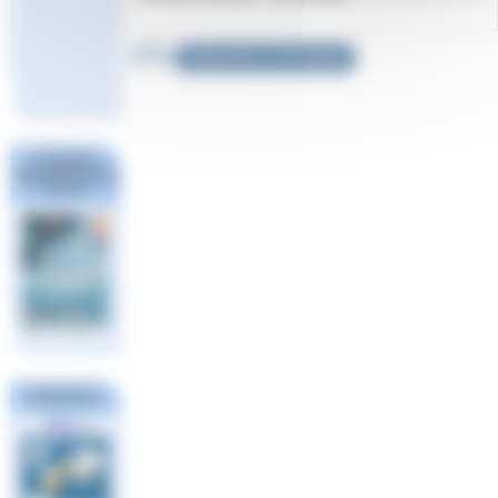
Répondre à cet article
Challenge
National #1 Poule
Sud Est
Partenaires
FINA