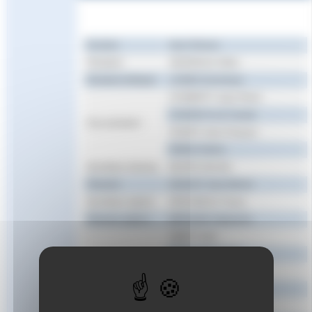
Fonction
Nom Prénom
Président
SEZIONALE Gilles
Président délégué
LAGIER Dominique
CHABERTY Jean-Pierre
COUDEVYLLE Claude
Vice président
GUINOT Jean-François
PEREZ Patrick
Secrétaire Général
BOURD Michèle
Trésorier
DAGUET Jean-Michel
Secrétaire adjoint
DROUINEAU Fanny
Trésorier adjoint
BERNARD Stephanie
ABERT Alain
ANSELME Isabelle
BILLIET Marie-Pascale
BONELLI Catherine
BRUNELLI Florence