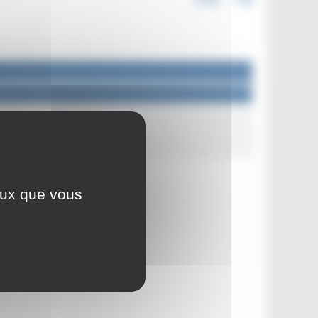
ceux que vous