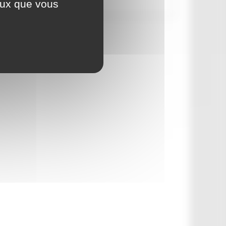
ceux que vous