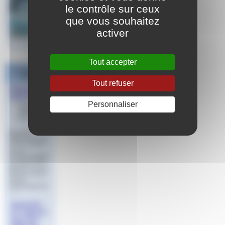
le contrôle sur ceux
que vous souhaitez
activer
Tout accepter
Les derniers
articles
Tout refuser
Règlement
Sportif
Personnaliser
Publié le 16
mars 2023
par
Jeff
Sommaire
Règlements WA
& FFN Natation
Course
PlongeonRèglem
ents WA & FFN
Natation Course
Date Document
version
Téléchargement
(…)
Imprimés
en vigueur
pour les