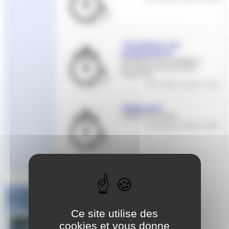
Inscriptions aux
manifestations
Inscriptions aux compétitions
de la Ligue Provence Alpes
Cote d’Azur
Cette rubrique contient 1 article
Règlement
Règlements Sportifs
Cette rubrique contient 1 article
Challenge
National #1 Poule
Sud Est
Ce site utilise des
cookies et vous donne