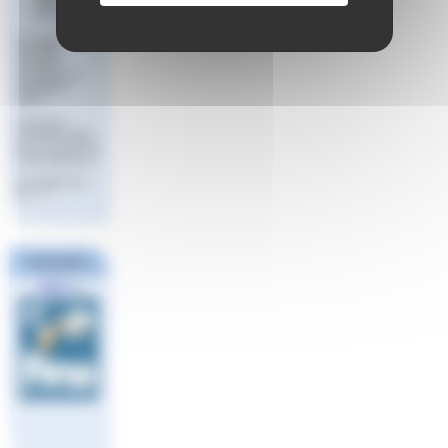
2023
par
Aude
Prochaine
formation
Assistant
Evaluateur et
Evaluateur
ENF1 :
samedi 25
novembre 2023
de 14 h à 16 h en
visioconférence
Inscription via
le (…)
Partenaires
FINA