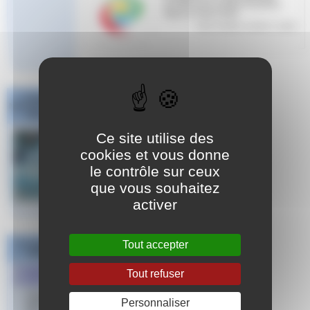
et l’ENF pour la ligue Provence
Alpes & Cote d’Azur
Cette rubrique contient 1 article
Challenge
National #1 Poule
Sud Est
Ce site utilise des
cookies et vous donne
le contrôle sur ceux
que vous souhaitez
activer
Tout accepter
Les derniers
articles
FORMATIO
Tout refuser
N ENF1
Publié le 25
Personnaliser
septembre