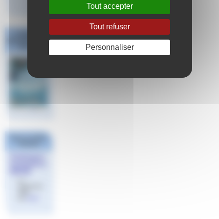
Tout accepter
Tout refuser
Challenge
National #1 Poule
Personnaliser
Sud Est
Dans la même
rubrique
Catalogue
formations
INFAN
le 7
septembre
2025
par
Aude
FINA