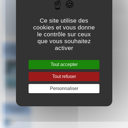
Ce site utilise des
Répondre à cet article
cookies et vous donne
le contrôle sur ceux
que vous souhaitez
activer
Challenge
National #1 Poule
Sud Est
Tout accepter
Tout refuser
Personnaliser
Dans la même
rubrique
1
2