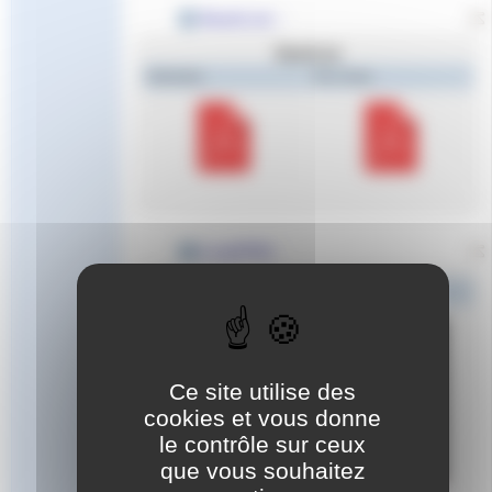
StartList :
StartList
Générale
Par Clubs
LiveFFN :
LiveFFN
Ce site utilise des
cookies et vous donne
le contrôle sur ceux
que vous souhaitez