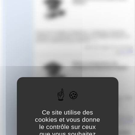
natation
Focus sur le métier d’entraineur : le Moniteur Sportif de
Natation La Fédération Française de Natation propose un
parcours diplômant pour devenir (…)
Article mis en ligne le
1er avril 2025
par
Aude
Définir et programmer une
stratégie de préparation adaptée
🗓 2 jours : Mardi 13 et mercredi 14 mai 2025 📍Lieux : FFN
(Clichy) 👨‍💻Modalités : présentiel 👩‍🎓 Coût : 500€
(financement AFDAS possible) ✍ Fin (…)
Ce site utilise des
Article mis en ligne le
10 mars 2025
cookies et vous donne
par
Aude
le contrôle sur ceux
que vous souhaitez
FORMATION NAGEZ FORME BIEN