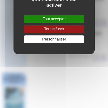
ETRE
activer
FORMATION FFN 2025
Tout accepter
Article mis en ligne le
3 mars 2025
par
Aude
Tout refuser
FORMATION EVEIL AQUATIQUE
Personnaliser
Formation FFN 2025
Article mis en ligne le
3 mars 2025
par
Aude
Challenge
National #1 Poule
Sud Est