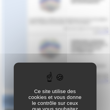
DES ENTRAINEURS
La formation continue des entraineurs du 20 au 24 octobre
2025 à Hyères est annulée, faute d’inscription
Article mis en ligne le
5 novembre 2025
par
Aude
FORMATION CONTINUE
DES ENTRAINEURS NC A
HYERES DU 20 au 24
OCTOBRE 2025
Optimisation technique, biomécanique et vidéo appliquée
à la natation
Article mis en ligne le
2 octobre 2025
dernière modification le 8 octobre 2025
par
Aude
Ce site utilise des
cookies et vous donne
Challenge
National #1 Poule
le contrôle sur ceux
Sud Est
que vous souhaitez