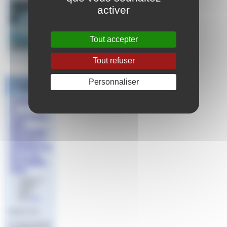
activer
Tout accepter
Tout refuser
Personnaliser
Les derniers
articles
FORMATIO
N
CONTINUE
DES
ENTRAINE
URS NC A
HYERES DU
20 au 24
OCTOBRE
2025
Publié le 2
octobre
2025
par
Aude
OBJECTIFS
Ce regroupement