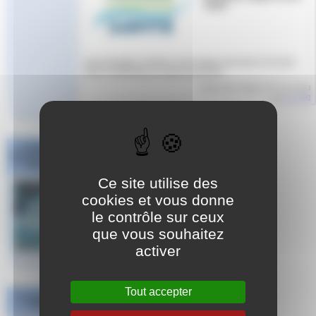
Santé
Une formation continue (recyclage) aura lieu le 1er juin
2023 à MARSEILLE toute la journée.
Article mis en ligne le
22 mai 2023
par
Aude
Challenge
National #1 Poule
Sud Est
Ce site utilise des
cookies et vous donne
le contrôle sur ceux
que vous souhaitez
activer
Tout accepter
Les derniers
articles