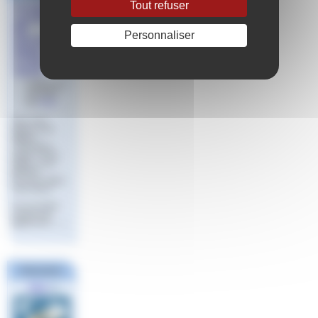
Tout refuser
Formation
Continue
BF
Personnaliser
Educateur
Nagez
Forme
Santé
Publié le 22
mai 2023
par
Aude
Vous avez
obtenu votre
diplôme
« Éducateur
Nagez Forme
Santé » avec
l’ERFAN
Provence Alpes
Côte d’Azur.
Une formation
continue du
diplôme BF (…)
FINA
Partenaires