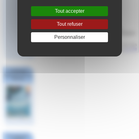
Tout accepter
Tout refuser
🚨L’INFAN organise deux webinaires sur le contrat
d’apprentissage afin d’en présenter : • son fonctionnement
Personnaliser
⚙ • les aides financières pour 2025 💸 (…)
Article mis en ligne le
10 mars 2025
par
Aude
Challenge
National #1 Poule
Sud Est
Les derniers